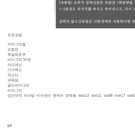
프로코밀
카마그라젤
요힘빈
독일해포쿠
비아그라 30정
아드레닌
기가맥스
칵스타
파워빔
골드비아그라
비아그라
성인약국
비아탑
비아센터
맨케어
정력원
viao13
viao11
via96
vvie17
via6
p3