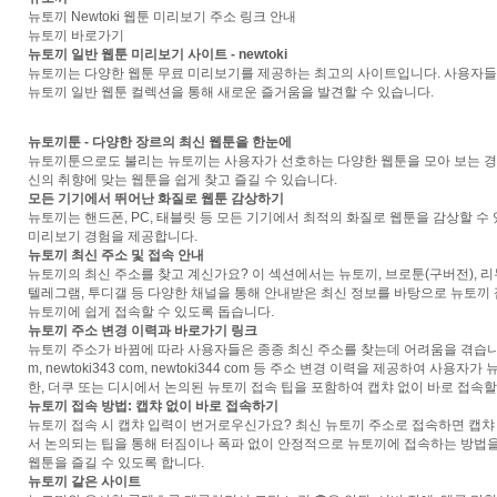
뉴토끼 Newtoki 웹툰 미리보기 주소 링크 안내
뉴토끼 바로가기
뉴토끼 일반 웹툰 미리보기 사이트 - newtoki
뉴토끼는 다양한 웹툰 무료 미리보기를 제공하는 최고의 사이트입니다. 사용자들은 
뉴토끼 일반 웹툰 컬렉션을 통해 새로운 즐거움을 발견할 수 있습니다.
뉴토끼툰 - 다양한 장르의 최신 웹툰을 한눈에
뉴토끼툰으로도 불리는 뉴토끼는 사용자가 선호하는 다양한 웹툰을 모아 보는 경험을
신의 취향에 맞는 웹툰을 쉽게 찾고 즐길 수 있습니다.
모든 기기에서 뛰어난 화질로 웹툰 감상하기
뉴토끼는 핸드폰, PC, 태블릿 등 모든 기기에서 최적의 화질로 웹툰을 감상할 수
미리보기 경험을 제공합니다.
뉴토끼 최신 주소 및 접속 안내
뉴토끼의 최신 주소를 찾고 계신가요? 이 섹션에서는 뉴토끼, 브로툰(구버전), 
텔레그램, 투디갤 등 다양한 채널을 통해 안내받은 최신 정보를 바탕으로 뉴토끼
뉴토끼에 쉽게 접속할 수 있도록 돕습니다.
뉴토끼 주소 변경 이력과 바로가기 링크
뉴토끼 주소가 바뀜에 따라 사용자들은 종종 최신 주소를 찾는데 어려움을 겪습니다. 이 페이지에서는
m, newtoki343 com, newtoki344 com 등 주소 변경 이력을 제공하여
한, 더쿠 또는 디시에서 논의된 뉴토끼 접속 팁을 포함하여 캡챠 없이 바로 접속할
뉴토끼 접속 방법: 캡챠 없이 바로 접속하기
뉴토끼 접속 시 캡챠 입력이 번거로우신가요? 최신 뉴토끼 주소로 접속하면 캡챠
서 논의되는 팁을 통해 터짐이나 폭파 없이 안정적으로 뉴토끼에 접속하는 방법을
웹툰을 즐길 수 있도록 합니다.
뉴토끼 같은 사이트