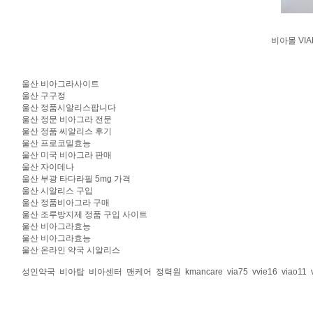
비아몰 VI
울산 비아그라사이트
울산 구구정
울산 정품시알리스팝니다
울산 정문 비아그라 전문
울산 정품 씨알리스 후기
울산 프로코밀효능
울산 미국 비아그라 판매
울산 자이데나
울산 부광 타다라필 5mg 가격
울산 시알리스 구입
울산 정품비아그라 구매
울산 조루방지제 정품 구입 사이트
울산 비아그라효능
울산 비아그라효능
울산 온라인 약국 시알리스
성인약국
비아탑
비아센터
맨케어
정력원
kmancare
via75
vvie16
viao11