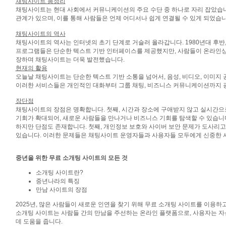
채팅사이트 총정리
채팅사이트는 현대 사회에서 커뮤니케이션의 주요 수단 중 하나로 자리 잡았습니
관계가 있으며, 이를 통해 사람들은 언제 어디서나 쉽게 연결될 수 있게 되었습니
채팅사이트의 역사
채팅사이트의 역사는 인터넷의 초기 단계로 거슬러 올라갑니다. 1980년대 후반, 인
프로그램들은 단순한 텍스트 기반 인터페이스를 제공했지만, 사람들이 온라인상에서 서로 소
장하며 채팅사이트는 더욱 발전했습니다.
현재의 활용
오늘날 채팅사이트는 단순한 텍스트 기반 소통을 넘어서, 음성, 비디오, 이미지 공유 등
이러한 서비스들은 개인적인 대화부터 그룹 채팅, 비즈니스 커뮤니케이션까지 광
장단점
채팅사이트의 장점은 명확합니다. 첫째, 시간과 장소에 구애받지 않고 실시간으로
기회가 확대되어, 새로운 사람들을 만나거나 비즈니스 기회를 탐색할 수 있습니
하지만 단점도 존재합니다. 첫째, 개인정보 보호와 사이버 보안 문제가 도사리고 
있습니다. 이러한 문제들은 채팅사이트 운영자들과 사용자들 모두에게 신중한 
중년을 위한 무료 소개팅 사이트의 모든 것
소개팅 사이트란?
중년나라의 특징
만남 사이트의 장점
2025년, 많은 사람들이 새로운 인연을 찾기 위해 무료 소개팅 사이트를 이용하
소개팅 사이트는 사람들 간의 만남을 주선하는 온라인 플랫폼으로, 사용자는 자
데 도움을 줍니다.